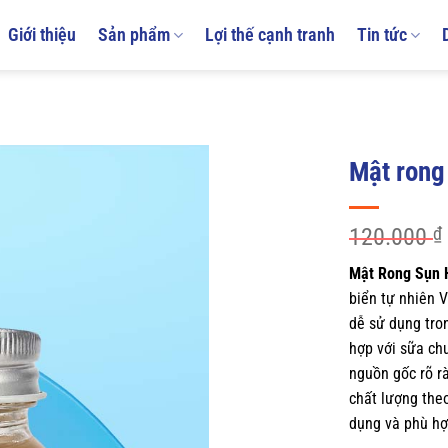
Giới thiệu
Sản phẩm
Lợi thế cạnh tranh
Tin tức
Mật rong
120.000
₫
Mật Rong Sụn 
biển tự nhiên 
dễ sử dụng tro
hợp với sữa ch
nguồn gốc rõ r
chất lượng the
dụng và phù hợp