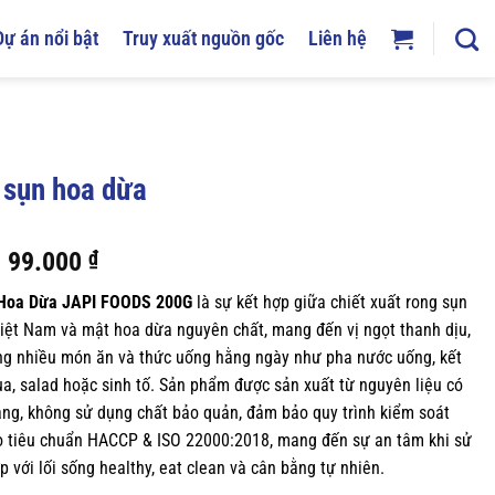
Dự án nổi bật
Truy xuất nguồn gốc
Liên hệ
 sụn hoa dừa
Giá
Giá
99.000
₫
gốc
hiện
Hoa Dừa JAPI FOODS 200G
là sự kết hợp giữa chiết xuất rong sụn
là:
tại
Việt Nam và mật hoa dừa nguyên chất, mang đến vị ngọt thanh dịu,
120.000 ₫.
là:
ng nhiều món ăn và thức uống hằng ngày như pha nước uống, kết
99.000 ₫.
ua, salad hoặc sinh tố. Sản phẩm được sản xuất từ nguyên liệu có
àng, không sử dụng chất bảo quản, đảm bảo quy trình kiểm soát
o tiêu chuẩn HACCP & ISO 22000:2018, mang đến sự an tâm khi sử
 với lối sống healthy, eat clean và cân bằng tự nhiên.