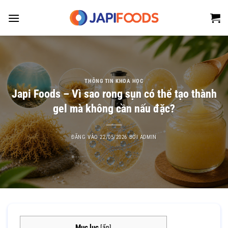
Bỏ
qua
nội
dung
THÔNG TIN KHOA HỌC
Japi Foods – Vì sao rong sụn có thể tạo thành
gel mà không cần nấu đặc?
ĐĂNG VÀO
22/05/2026
BỞI
ADMIN
Mục lục
[
ẩn
]